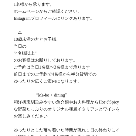
1名様から承ります。
ホームページからご確認ください。
Instagramプロフィールにリンクあります。
⚠️
18歳未満の方とお子様、
当日の
“4名様以上“
のお客様はお断りしております。
ご予約は当日1名様〜3名様まで承ります
前日までのご予約で4名様から半分貸切での
ゆったりお広くご案内になります。
“Ma-bo + dining”
和洋折衷馴染みやすい魚介類やお肉料理からHotでSpicy
な野菜たっぷりのオリジナル和風イタリアンとワインを
お楽しみください
ゆったりとした落ち着いた時間が流れ１日の終わりにイ