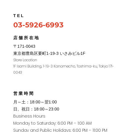
TEL
03-5926-6993
店舗所在地
〒171-0043
東京都豊島区要町1
-19-3
いさみビル
1F
Store Location
1F Isami Building, 1-19-3 Kanamecho, Toshima-ku, Tokyo 171-
0043
営業時間
月～土：18:00～翌1:00
日、祝日：18:00～23:00
Business Hours
Monday to Saturday: 6:00 PM – 1:00 AM
Sunday and Public Holidays: 6:00 PM – 11:00 PM