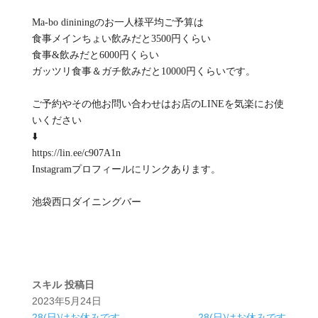
Ma-bo dininingのお一人様平均ご予算は
食事メインちょい飲みだと3500円くらい
食事&飲みだと6000円くらい
ガッツリ食事＆ガチ飲みだと10000円くらいです。
ご予約やその他お問い合わせはお店のLINEを気楽にお使
いください
⬇️
https://lin.ee/c907A1n
Instagramプロフィールにリンクあります。
池袋西口ダイニングバー
スキル
投稿日
2023年5月24日
28(日)はお休みです
28(日)はお休みです