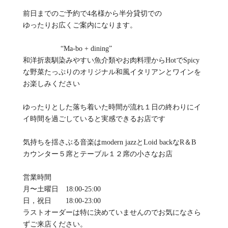
前日までのご予約で4名様から半分貸切での
ゆったりお広くご案内になります。
“Ma-bo + dining”
和洋折衷馴染みやすい魚介類やお肉料理からHotでSpicy
な野菜たっぷりのオリジナル和風イタリアンとワインを
お楽しみください
ゆったりとした落ち着いた時間が流れ１日の終わりにイ
イ時間を過ごしていると実感できるお店です
気持ちを揺さぶる音楽はmodern jazzとLoid backなR＆B
カウンター５席とテーブル１２席の小さなお店
営業時間
月〜土曜日 18:00-25:00
日，祝日 18:00-23:00
ラストオーダーは特に決めていませんのでお気になさら
ずご来店ください。